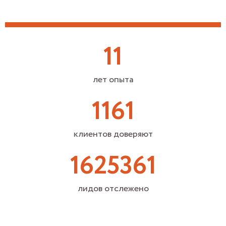
11
лет опыта
1161
клиентов доверяют
1625361
лидов отслежено