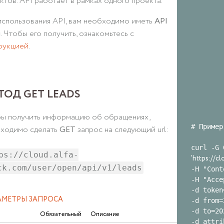
ктов. API работает в рамках одного проекта.
использования API, вам необходимо иметь
API
ч
. Чтобы его получить, ознакомьтесь с
рукцией
.
ТОД GET LEADS
ы получить информацию об обращениях,
# Пример
ходимо сделать
GET
запрос на следующий url:
ps://cloud.alfa-
'https://c
ck.com/user/open/api/v1/leads
-H "Cont
-H "Acce
-d token
АМЕТРЫ ЗАПРОСА
-d from=
-d to=20
Обязательный
Описание
-d attri