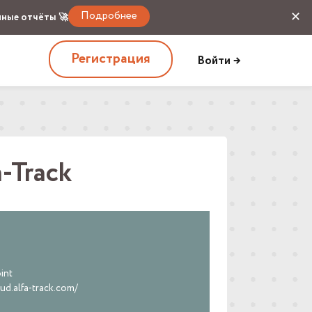
Подробнее
✕
мные отчёты 🚀
Регистрация
Войти →
-Track
int
oud.alfa-track.com/