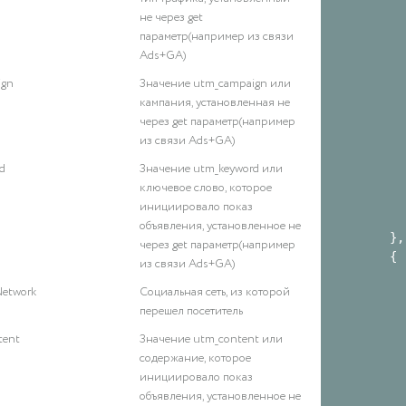
        
не через get
        
параметр(например из связи
        
Ads+GA)
        
ign
Значение utm_campaign или
        
кампания, установленная не
        
через get параметр(например
        
из связи Ads+GA)
        
        
d
Значение utm_keyword или
        
ключевое слово, которое
        
инициировало показ
        
объявления, установленное не
      },

через get параметр(например
      {

из связи Ads+GA)
        
Network
Социальная сеть, из которой
        
перешел посетитель
        
        
tent
Значение utm_content или
        
содержание, которое
        
инициировало показ
        
объявления, установленное не