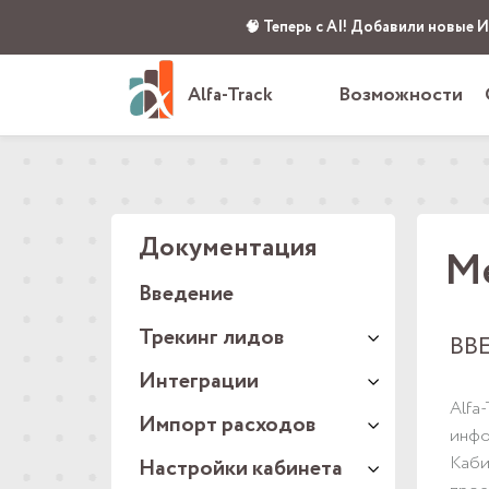
🧠 Теперь с AI! Добавили новые 
Возможности
Alfa-Track
Документация
Ме
Введение
Трекинг лидов
ВВ
Интеграции
Alfa
Импорт расходов
инфо
Каби
Настройки кабинета