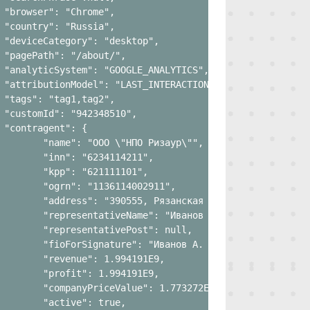
 "browser": "Chrome",

 "country": "Russia",

 "deviceCategory": "desktop",

 "pagePath": "/about/",

 "analyticSystem": "GOOGLE_ANALYTICS",

 "attributionModel": "LAST_INTERACTION",

 "tags": "tag1,tag2",

 "customId": "942348510",

 "contragent": {

        "name": "ООО \"НПО Ризаур\"",

        "inn": "6234114211",

        "kpp": "621111101",

        "ogrn": "1136114002911",

        "address": "390555, Рязанская обл., Рязанский р-
        "representativeName": "Иванов Артем Андреевич",

        "representativePost": null,

        "fioForSignature": "Иванов А. А.",

        "revenue": 1.994191E9,

        "profit": 1.994191E9,

        "companyPriceValue": 1.773272E9,

        "active": true,
