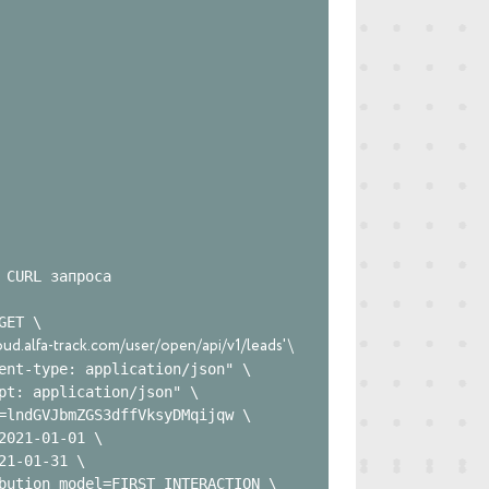
 CURL запроса

loud.alfa-track.com/user/open/api/v1/leads' \
ent-type: application/json" \

pt: application/json" \

=lndGVJbmZGS3dffVksyDMqijqw \

2021-01-01 \

21-01-31 \

bution_model=FIRST_INTERACTION \
