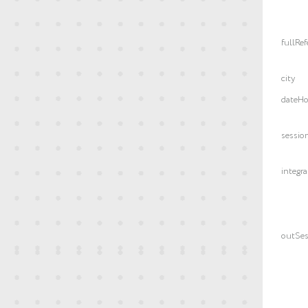
fullRef
city
dateH
sessio
integr
outSes