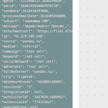
 "gacid": "1372806527.1600149950",

 "ymcid": "1600149950687070718",

 "sendDate":1610434297000,

 "previousEmailDate":1610385456000,

 "subject": "задвижки CMO",

 "message": "Здравствуйте! Просим..",

 "attachmentsUrl": "https://files.alfa-track.com/email_a
 "ip": "91.229.189.248",

 "source": "yandex.ru",

 "medium": "referral",

 "campaign": "(not set)",

 "keyword": "(not set)",

 "socialNetwork": "(not set)",

 "adContent": "(not set)",

 "fullReferrer": "yandex.ru/",

 "city": "Lipetsk",

 "dateHourMinute": "202009150905",

 "sessionId": "1",

 "integrationId": null,

 "outVisitorId": "1427830.1600952",

 "outSessionId": "774153027",

 "searchPhrase":null,
