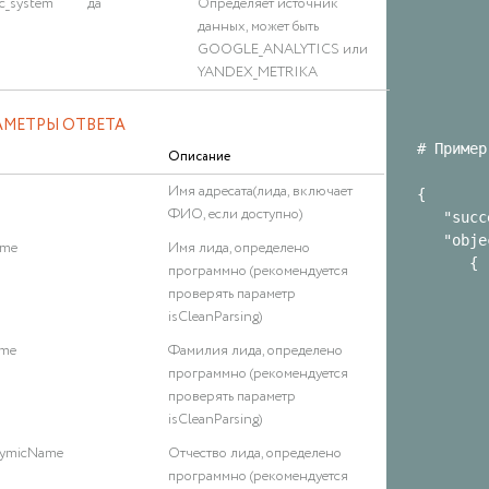
ic_system
да
Определяет источник
данных, может быть
GOOGLE_ANALYTICS или
YANDEX_METRIKA
АМЕТРЫ ОТВЕТА
# Пример
Описание
Имя адресата(лида, включает
{

ФИО, если доступно)
   "succ
   "obje
ame
Имя лида, определено
      {

программно (рекомендуется
        
проверять параметр
        
isCleanParsing)
        
ame
Фамилия лида, определено
        
программно (рекомендуется
        
проверять параметр
        
isCleanParsing)
        
        
nymicName
Отчество лида, определено
        
программно (рекомендуется