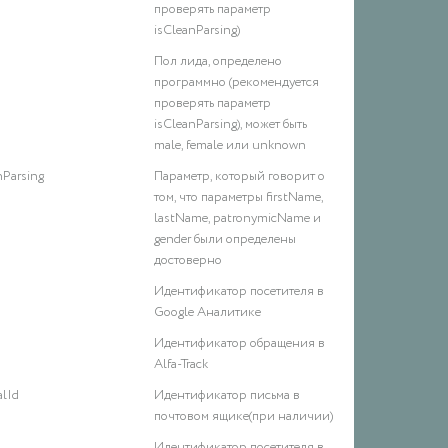
        
проверять параметр
        
isCleanParsing)
        
Пол лида, определено
        
программно (рекомендуется
        
проверять параметр
        
isCleanParsing), может быть
        
male, female или unknown
        
        
nParsing
Параметр, который говорит о
        
том, что параметры firstName,
        
lastName, patronymicName и
        
gender были определены
        
достоверно
        
Идентификатор посетителя в
        
Google Аналитике
        
        
Идентификатор обращения в
        
Alfa-Track
        
lId
Идентификатор письма в
        
почтовом ящике(при наличии)
        
        
Идентификатор посетителя в