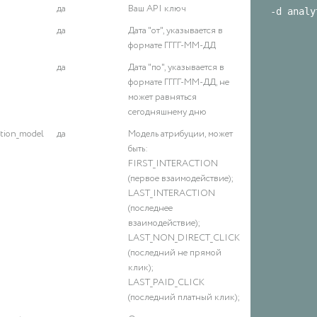
да
Ваш API ключ
-d analy
да
Дата "от", указывается в
формате ГГГГ-ММ-ДД
да
Дата "по", указывается в
формате ГГГГ-ММ-ДД, не
может равняться
сегодняшнему дню
ution_model
да
Модель атрибуции, может
быть:
FIRST_INTERACTION
(первое взаимодействие);
LAST_INTERACTION
(последнее
взаимодействие);
LAST_NON_DIRECT_CLICK
(последний не прямой
клик);
LAST_PAID_CLICK
(последний платный клик);