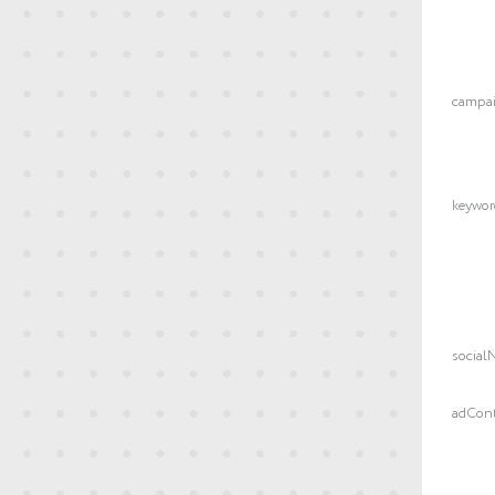
campa
keywor
social
adCon