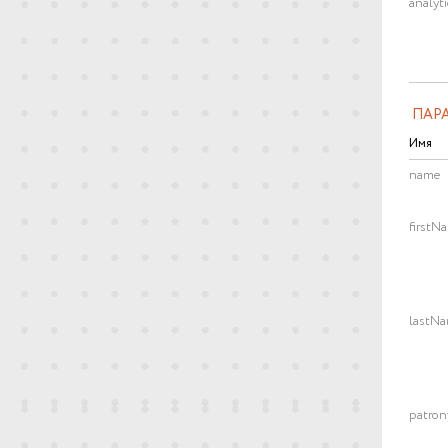
analyt
ПАР
Имя
name
firstN
lastN
patro