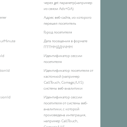
        
через get параметр(например
        
из связи Ads+GA)
        
errer
Адрес веб-сайта, из которого
        
перешел посетитель
        
        
Город посетителя
        
ourMinute
Дата посещения в формате
        
ГГГГММДДЧЧММ
        
        
nId
Идентификатор сессии
        
посетителя
        
ationId
Идентификатор посетителя от
        
кастомной (например
        
CallTouch, Comagic/UIS)
        
системы веб-аналитики
        
        
sionId
Идентификатор сессии
        
посетителя от системы веб-
        
аналитики, с которой
        
произведена интеграция,
        
например CallTouch,
        