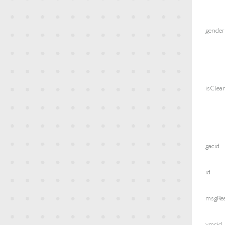
gender
isClea
gacid
id
msgRea
ymcid