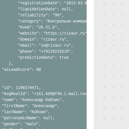
        "registrationDate": "2013-03-06",

        "liquidationDate": null,

        "reliability": "99",

        "category": "Контрольно-измерительные приборы (КИ
        "kved": "26.51.6",

        "website": "https://rizaur.ru",

        "domain": "rizaur.ru",

        "email": "sn@rizaur.ru",

        "phone": "+79219219219",

        "predictionData": true

    },

 "aiLeadScore": 88

 "id": 1196574471,

 "msgRealId": "<161.609@f40.i.mail.ru>",

 "name": "Александр Кобзин",

 "firstName": "Александр",

 "lastName": "Кобзин",

 "patronymicName": null,

 "gender": "male",
