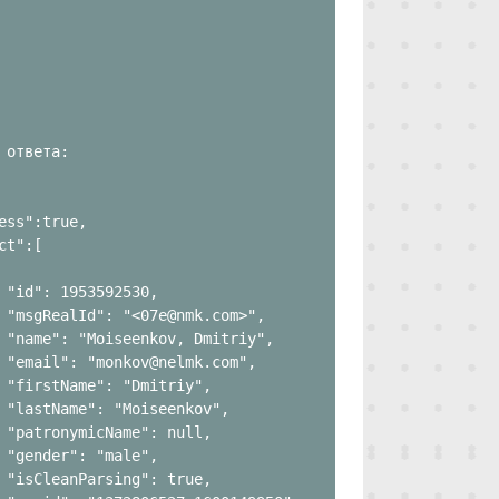
 ответа:

ess":true,

ct":[

 "id": 1953592530,

 "msgRealId": "<07e@nmk.com>",

 "name": "Moiseenkov, Dmitriy",

 "email": "monkov@nelmk.com",

 "firstName": "Dmitriy",

 "lastName": "Moiseenkov",

 "patronymicName": null,

 "gender": "male",

 "isCleanParsing": true,
