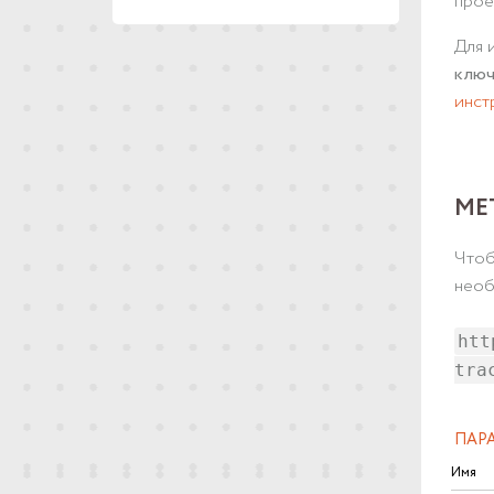
прое
Для 
клю
инст
МЕ
Чтоб
необ
htt
tra
ПАР
Имя