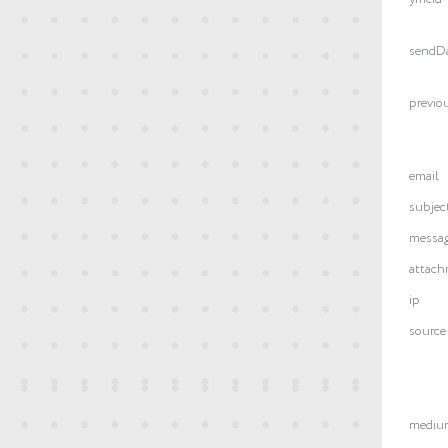
sendD
previo
email
subjec
messa
attach
ip
source
mediu