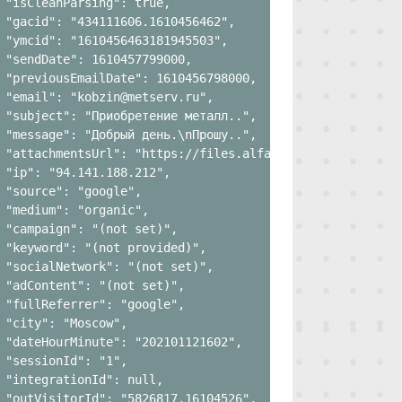
 "isCleanParsing": true,

 "gacid": "434111606.1610456462",

 "ymcid": "1610456463181945503",

 "sendDate": 1610457799000,

 "previousEmailDate": 1610456798000,

 "email": "kobzin@metserv.ru",

 "subject": "Приобретение металл..",

 "message": "Добрый день.\nПрошу..",

 "attachmentsUrl": "https://files.alfa-track.com/email_a
 "ip": "94.141.188.212",

 "source": "google",

 "medium": "organic",

 "campaign": "(not set)",

 "keyword": "(not provided)",

 "socialNetwork": "(not set)",

 "adContent": "(not set)",

 "fullReferrer": "google",

 "city": "Moscow",

 "dateHourMinute": "202101121602",

 "sessionId": "1",

 "integrationId": null,

 "outVisitorId": "5826817.16104526",
