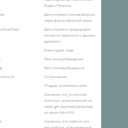
        
Яндекс.Метрике
        
ate
Дата отправки письма/запроса
        
через форму обратной связи
        
        
usEmailDate
Дата отправки предыдущего
        
письма из переписки с данным
        
адресатом
        
Емеил адрес лида
        
        
t
Тема письма/обращения
        
ge
Текст письма/обращения
        
mentsUrl
Url вложения
        
        
IP адрес посетителя сайта
        
Значение utm_source или
        
источник, установленный не
        
через get параметр(например
        
из связи Ads+GA)
        
        
m
Значение utm_medium или
        
тип трафика, установленный