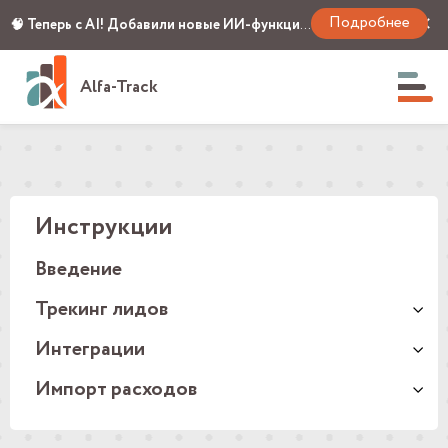
Подробнее
✕
🧠 Теперь с AI! Добавили новые ИИ-функции: фильтрация и скоринг лидов, детект контрагентов и умные отчёты 🚀
Alfa-Track
Инструкции
Введение
Трекинг лидов
Интеграции
Импорт расходов